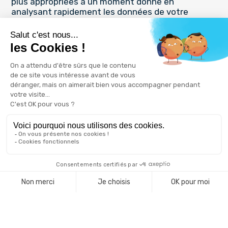
plus appropriées à un moment donné en
analysant rapidement les données de votre
entreprise ? Avec l’avancée de la technologie, de
nombreux outils, même accessibles aux petites
entreprises, facilitent désormais la collecte
d’informations financières, leur analyse et offrent
aux gestionnaires un large éventail d’options
différentes pour les aider à optimiser leurs choix
stratégiques.
26 avril 2022
LA GESTION DES DONNÉES
UN ENJEU IMPORTANT DANS LES ANNÉES À
VENIR