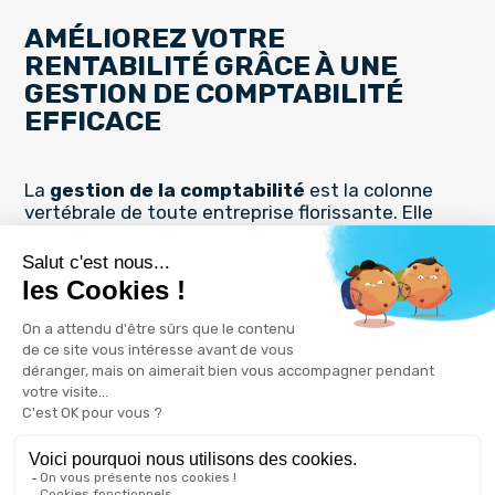
AMÉLIOREZ VOTRE
RENTABILITÉ GRÂCE À UNE
GESTION DE COMPTABILITÉ
EFFICACE
La
gestion de la comptabilité
est la colonne
vertébrale de toute entreprise florissante. Elle
détermine la rentabilité de cette dernière ainsi
que sa capacité à faire face à ses obligations
financières, sans manquer à ses engagements. La
gestion comptable peut cependant être un défi
pour certaines entreprises (notamment les TPE et
les PME/PMI) qui manquent de ressources pour
construire une équipe dédiée à la comptabilité.