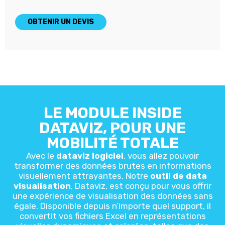
OBTENIR UN DEVIS
LE MODULE INSIDE
DATAVIZ, POUR UNE
MOBILITÉ TOTALE
Avec le
dataviz logiciel
, vous allez pouvoir
transformer des données brutes en informations
visuellement attrayantes. Notre
outil de data
visualisation
, Dataviz, est conçu pour vous offrir
une expérience de visualisation des données sans
égale. Disponible depuis n’importe quel support, il
convertit vos fichiers Excel en représentations