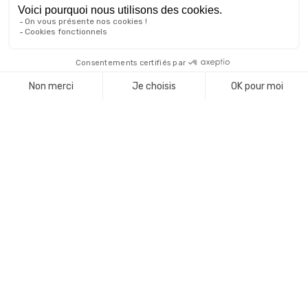
INTÉGREZ PARFAITEMENT
SAGE BI REPORTING GRÂCE
À INSECO
Revendeur et intégrateur Sage certifié, Inseco
assure l’
installation du logiciel Sage BI
Reporting
, de la phase d’audit au paramétrage
personnalisé de votre solution. Nos consultants
restent à vos côtés tout au long de votre projet
d’intégration et assure par la suite un service
d’assistance et de télémaintenance.
En tant qu’organisme de formation certifié Qualiopi
et référencé sur Datadock, l’équipe d’Inseco vous
propose une
formation sur Sage BI
afin de
maîtriser ses fonctionnalités et d’en exploiter tout
le potentiel. Afin de connaître le prix de
Sage 100